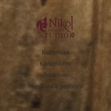
Kozmetika
Kaderníctvo
Solárium
Manikúra a pedikúra