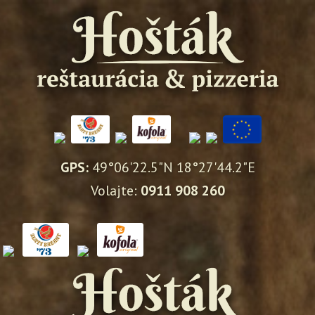
GPS:
49°06'22.5"N 18°27'44.2"E
Volajte:
0911 908 260